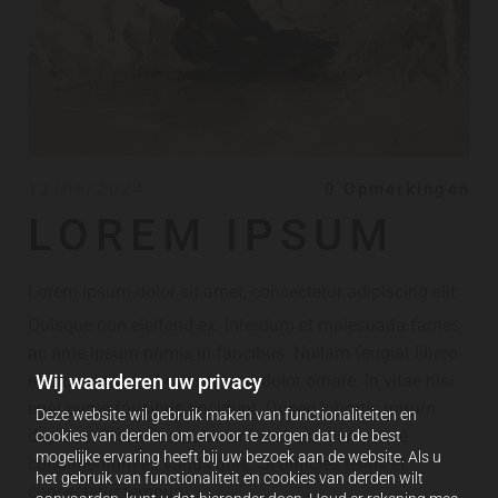
12/06/2024
0
Opmerkingen
LOREM IPSUM
Lorem ipsum dolor sit amet, consectetur adipiscing elit.
Quisque non eleifend ex. Interdum et malesuada fames
ac ante ipsum primis in faucibus. Nullam feugiat libero
et arcu viverra, ut consectetur dolor ornare. In vitae nisi
Wij waarderen uw privacy
eget purus faucibus tincidunt. Donec lobortis rutrum
Deze website wil gebruik maken van functionaliteiten en
dapibus. Phasellus pulvinar hendrerit diam, vitae
cookies van derden om ervoor te zorgen dat u de best
mogelijke ervaring heeft bij uw bezoek aan de website. Als u
condimentum ex varius quis. Ut ultricies tellus et
het gebruik van functionaliteit en cookies van derden wilt
consectetur tempus.