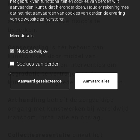
het gebruik van functionaliteit en cookies van derden wilt
kunstwerken, zoals natuurrampen,
aanvaarden, kunt u dat hieronder doen. Houd er rekening mee
transport, of slijtage en ontwikkelt
dat het niet aanvaarden van cookies van derden de ervaring
van de website zal verstoren.
strategieën om deze risico’s te
beperken.
Meer details
Conservering
is het behoud van
Noodzakelijke
kunstwerken door middel van
Cookies van derden
preventieve zorg en interventies om
degradatie te vertragen en de
Aanvaard geselecteerde
Aanvaard alles
kunstwerken in goede staat te houden.
Art handling
betreft de zorgvuldige
omgang met kunstwerken bij wereldwijd
transport, installatie en opslag.
Collectiepresentatie
omvat het