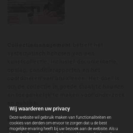
Collectiemanagement
betreft het
systematisch beheren van een
kunstcollectie, inclusief documentatie,
opslag, conditierapporten en het
coördineren van bruiklenen. Het doel is
om de collectie in goede staat te houden
en toegankelijk te maken voor onderzoek
en publiek.
Wij waarderen uw privacy
Deze website wil gebruik maken van functionaliteiten en
Risicomanagement
identificeert
cookies van derden om ervoor te zorgen dat u de best
potentiële bedreigingen voor
mogelijke ervaring heeft bij uw bezoek aan de website. Als u